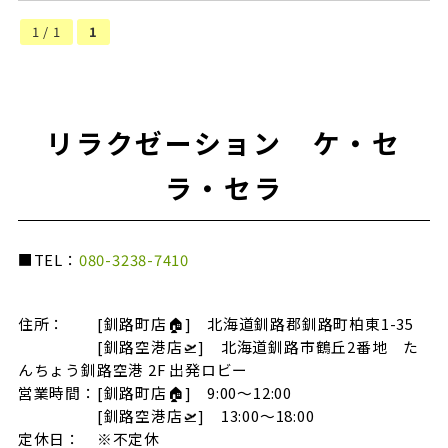
1 / 1
1
リラクゼーション ケ・セ
ラ・セラ
■TEL：
080-3238-7410
住所： [釧路町店🏠] 北海道釧路郡釧路町柏東1-35
[釧路空港店🛫] 北海道釧路市鶴丘2番地 た
んちょう釧路空港 2F 出発ロビー
営業時間：[釧路町店🏠] 9:00～12:00
[釧路空港店🛫] 13:00～18:00
定休日： ※不定休