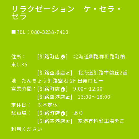
リラクゼーション ケ・セラ・
セラ
■TEL：
080-3238-7410
住所： [釧路町店🏠] 北海道釧路郡釧路町柏
東1-35
[釧路空港店🛫] 北海道釧路市鶴丘2番
地 たんちょう釧路空港 2F 出発ロビー
営業時間：[釧路町店🏠] 9:00～12:00
[釧路空港店🛫] 13:00～18:00
定休日： ※不定休
駐車場： [釧路町店🏠] あり
[釧路空港店🛫] 空港有料駐車場をご
利用ください