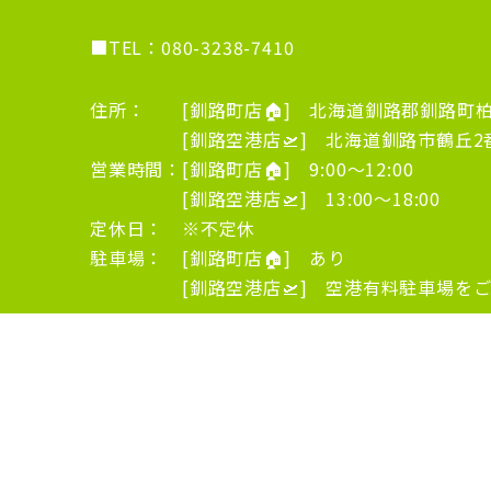
■TEL：
080-3238-7410
住所： [釧路町店🏠] 北海道釧路郡釧路町柏東
[釧路空港店🛫] 北海道釧路市鶴丘2番地
営業時間：[釧路町店🏠] 9:00～12:00
[釧路空港店🛫] 13:00～18:00
定休日： ※不定休
駐車場： [釧路町店🏠] あり
[釧路空港店🛫] 空港有料駐車場をご
ホーム
コンセプト
メニュー
イーマサ
© リラクゼーション ケ・セラ・セラ