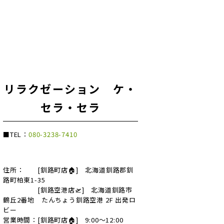
リラクゼーション ケ・
セラ・セラ
■TEL：
080-3238-7410
住所： [釧路町店🏠] 北海道釧路郡釧
路町柏東1-35
[釧路空港店🛫] 北海道釧路市
鶴丘2番地 たんちょう釧路空港 2F 出発ロ
ビー
営業時間：[釧路町店🏠] 9:00～12:00